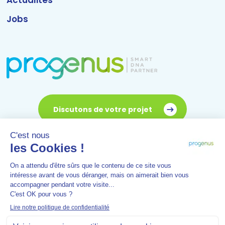
Actualités
Jobs
Discutons de votre projet
Rue Camille Hubert 7a - 5032 Gembloux (Isnes) - Belgique
-
Tél :
0032 81 61 69 01
- Mail :
info@progenus.be
-
Rejoignez-nous
© 2021 PROGENUS s.a.
Mentions légales
Conditions