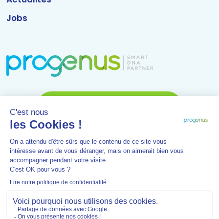
Jobs
Discutons de votre projet
Rue Camille Hubert 7a - 5032 Gembloux (Isnes) - Belgique
-
Tél :
0032 81 61 69 01
- Mail :
info@progenus.be
-
Rejoignez-nous
© 2021 PROGENUS s.a.
Mentions légales
Conditions