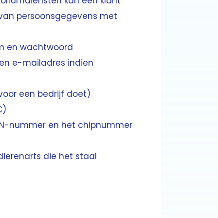
toriumdiensten kan een klant
n van persoonsgegevens met
am en wachtwoord
 en e-mailadres indien
voor een bedrijf doet)
C)
UELN-nummer en het chipnummer
erenarts die het staal