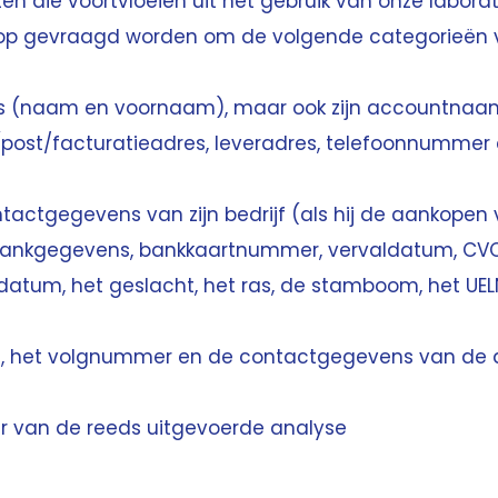
n die voortvloeien uit het gebruik van onze labora
shop gevraagd worden om de volgende categorieë
ens (naam en voornaam), maar ook zijn accountna
(post/facturatieadres, leveradres, telefoonnummer
tactgegevens van zijn bedrijf (als hij de aankopen 
(bankgegevens, bankkaartnummer, vervaldatum, CV
datum, het geslacht, het ras, de stamboom, het 
s, het volgnummer en de contactgegevens van de di
van de reeds uitgevoerde analyse