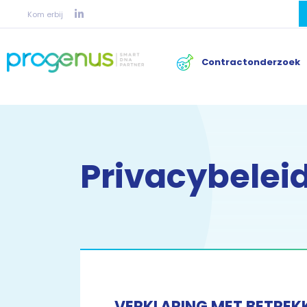
Kom erbij
Contractonderzoek
Privacybelei
VERKLARING MET BETRE