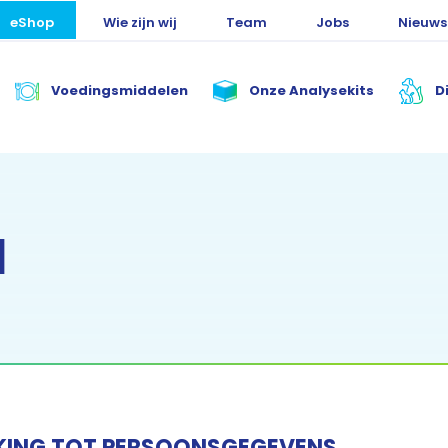
eShop
Wie zijn wij
Team
Jobs
Nieuws
Voedingsmiddelen
Onze Analysekits
D
d
KKING TOT PERSOONSGEGEVENS