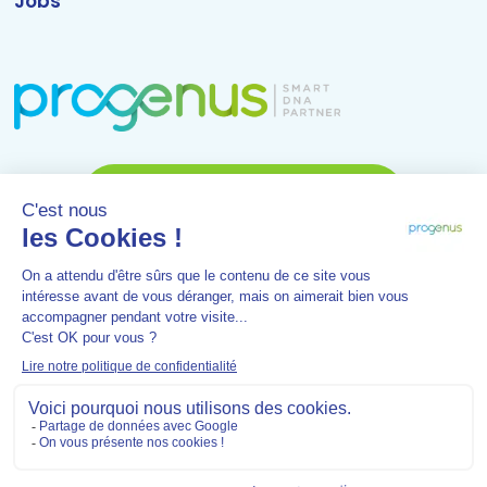
Jobs
Discutons de votre projet
Rue Camille Hubert 7a - 5032 Gembloux (Isnes) - Belgique
-
Tél :
0032 81 61 69 01
- Mail :
info@progenus.be
-
Rejoignez-nous
© 2021 PROGENUS s.a.
Mentions légales
Conditions
générales
Protection des données