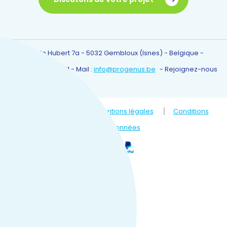
Rue Camille Hubert 7a - 5032 Gembloux (Isnes) - Belgique
-
Tél :
0032 81 61 69 01
- Mail :
info@progenus.be
-
Rejoignez-nous
© 2021 PROGENUS s.a.
Mentions légales
Conditions
générales
Protection des données